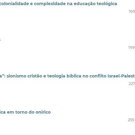
ecolonialidade e complexidade na educação teológica
169
G
199
: sionismo cristão e teologia bíblica no conflito Israel-Pales
227
ica em torno do onírico
255