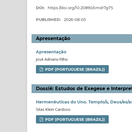
DOI:
https://doi.org/10.20890/cmdr7g75
PUBLISHED:
2026-08-05
Apresentação
Apresentação
José Adriano Filho
PDF (PORTUGUESE (BRAZIL))
Dossiê: Estudos de Exegese e Interpre
Hermenêuticas do Uno. Templo/s, Deus/es/as
Silas Klein Cardoso
PDF (PORTUGUESE (BRAZIL))