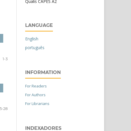
Qualis CAPES A2
LANGUAGE
English
português
1-3
INFORMATION
For Readers
For Authors
For Librarians
5-28
INDEXADORES