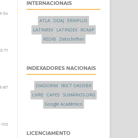
INTERNACIONAIS
9-54
ATLA
DOAJ
ERIHPLUS
LATINREV
LATINDEX
RCAAP
REDIB
Zeitschriften
55-71
INDEXADORES NACIONAIS
DIADORIM
IBICT OASISBR
3-87
LIVRE
CAPES
SUMÁRIOS.ORG
Google Acadêmico
-105
LICENCIAMENTO