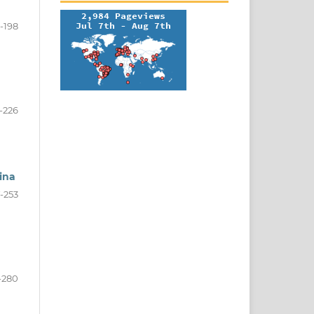
-198
-226
tina
-253
-280