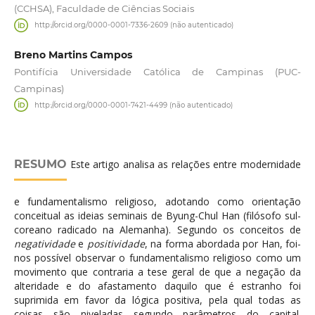
(CCHSA), Faculdade de Ciências Sociais
http://orcid.org/0000-0001-7336-2609 (não autenticado)
Breno Martins Campos
Pontifícia Universidade Católica de Campinas (PUC-
Campinas)
http://orcid.org/0000-0001-7421-4499 (não autenticado)
RESUMO
Este artigo analisa as relações entre modernidade
e fundamentalismo religioso, adotando como orientação
conceitual as ideias seminais de Byung-Chul Han (filósofo sul-
coreano radicado na Alemanha). Segundo os conceitos de
negatividade
e
positividade
, na forma abordada por Han, foi-
nos possível observar o fundamentalismo religioso como um
movimento que contraria a tese geral de que a negação da
alteridade e do afastamento daquilo que é estranho foi
suprimida em favor da lógica positiva, pela qual todas as
coisas são niveladas segundo parâmetros do capital.