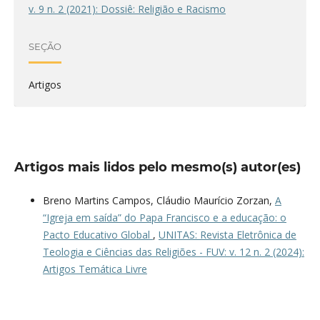
v. 9 n. 2 (2021): Dossiê: Religião e Racismo
SEÇÃO
Artigos
Artigos mais lidos pelo mesmo(s) autor(es)
Breno Martins Campos, Cláudio Maurício Zorzan,
A
“Igreja em saída” do Papa Francisco e a educação: o
Pacto Educativo Global
,
UNITAS: Revista Eletrônica de
Teologia e Ciências das Religiões - FUV: v. 12 n. 2 (2024):
Artigos Temática Livre