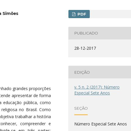
la Simões
PDF
PUBLICADO
28-12-2017
EDIÇÃO
v. 5 n. 2 (2017): Número
 ganhado grandes proporções
Especial Sete Anos
retende apresentar de forma
 a educação pública, como
SEÇÃO
religiosa no Brasil. Como
objetiva trabalhar a história
conhecer, compreender e
Número Especial Sete Anos
divide-se em três partes;