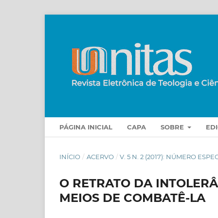
PÁGINA INICIAL
CAPA
SOBRE
ED
INÍCIO
/
ACERVO
/
V. 5 N. 2 (2017): NÚMERO ESP
O RETRATO DA INTOLERÂN
MEIOS DE COMBATÊ-LA