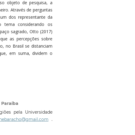
o objeto de pesquisa, a
neiro. Através de perguntas
 um dos representante da
 o tema considerando os
spaço sagrado, Otto (2017)
se que as percepções sobre
o, no Brasil se distanciam
s que, em suma, dividem o
 Paraíba
iões pela Universidade
enebaracho@gmail.com
.