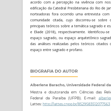
acordo com a percepção na vivência com noss
edificação da Catedral Presbiteriana do Rio de Ja
norteadoras fora ocorrido uma entrevista com
comunidade citada, cujo discorreu-se sobre
principais teóricos sobre a temática sagrado e e
e Eliade (2018), respectivamente. Identificou-
espaço sagrado, ou espaço arquitetônico sagrad
das análises realizadas pelos teóricos citado
espaço entre sagrado e profano.
BIOGRAFIA DO AUTOR
Alberlene Baracho, Universidade Federal da
Mestra e doutoranda em Ciências das Relig
Federal da Paraíba (UFPB). E-mail:
alberl
Lattes:
http://lattes.cnpq.br/8529583512077563