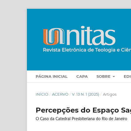
PÁGINA INICIAL
CAPA
SOBRE
ED
INÍCIO
/
ACERVO
/
V. 13 N. 1 (2025)
/
Artigos
Percepções do Espaço Sag
O Caso da Catedral Presbiteriana do Rio de Janeiro