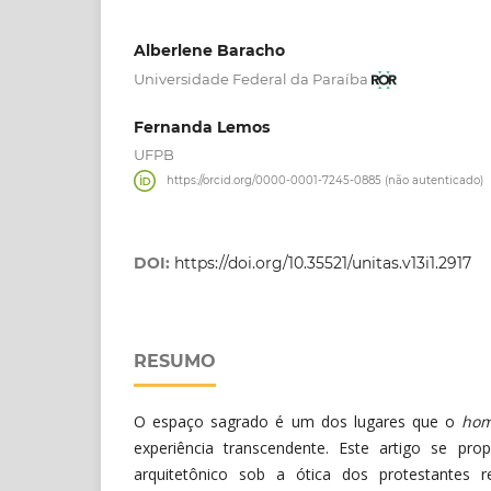
Alberlene Baracho
Universidade Federal da Paraíba
Fernanda Lemos
UFPB
https://orcid.org/0000-0001-7245-0885 (não autenticado)
DOI:
https://doi.org/10.35521/unitas.v13i1.2917
RESUMO
O espaço sagrado é um dos lugares que o
hom
experiência transcendente. Este artigo se pr
arquitetônico sob a ótica dos protestantes r