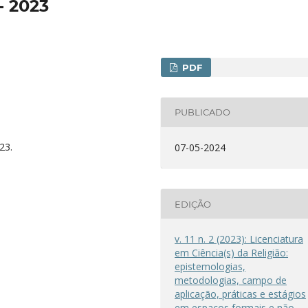
- 2023
PDF
PUBLICADO
23.
07-05-2024
EDIÇÃO
v. 11 n. 2 (2023): Licenciatura
em Ciência(s) da Religião:
epistemologias,
metodologias, campo de
aplicação, práticas e estágios
em espaços formais e não