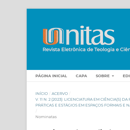
PÁGINA INICIAL
CAPA
SOBRE
ED
INÍCIO
/
ACERVO
/
V. 11 N. 2 (2023): LICENCIATURA EM CIÊNCIA(S
PRÁTICAS E ESTÁGIOS EM ESPAÇOS FORMAIS E
/
Nominatas