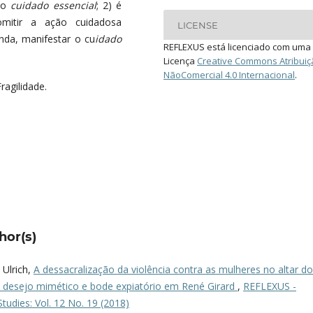
a o
cuidado essencial
; 2) é
mitir a ação cuidadosa
LICENSE
inda, manifestar o cu
idado
REFLEXUS está licenciado com uma
Licença
Creative Commons Atribuiç
NãoComercial 4.0 Internacional
.
Fragilidade.
hor(s)
 Ulrich,
A dessacralização da violência contra as mulheres no altar do
tos desejo mimético e bode expiatório em René Girard
,
REFLEXUS -
tudies: Vol. 12 No. 19 (2018)