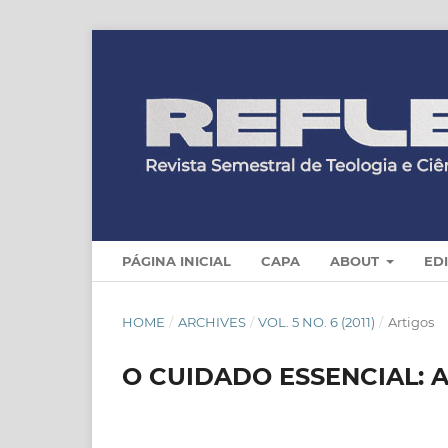
PÁGINA INICIAL
CAPA
ABOUT
ED
HOME
/
ARCHIVES
/
VOL. 5 NO. 6 (2011)
/
Artigos
O CUIDADO ESSENCIAL: 