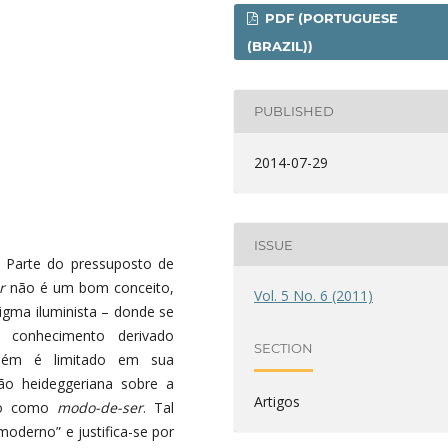
PDF (PORTUGUESE
(BRAZIL))
PUBLISHED
2014-07-29
ISSUE
o. Parte do pressuposto de
ar
não é um bom conceito,
Vol. 5 No. 6 (2011)
igma iluminista – donde se
 conhecimento derivado
SECTION
mbém é limitado em sua
são heideggeriana sobre a
Artigos
ado como
modo-de-ser
. Tal
moderno” e justifica-se por