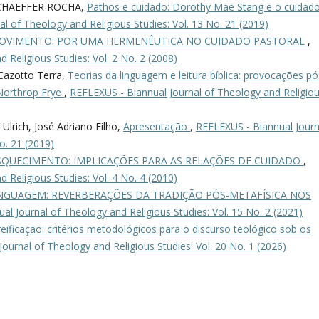
CHAEFFER ROCHA,
Pathos e cuidado: Dorothy Mae Stang e o cuidad
l of Theology and Religious Studies: Vol. 13 No. 21 (2019)
OVIMENTO: POR UMA HERMENÊUTICA NO CUIDADO PASTORAL
,
 Religious Studies: Vol. 2 No. 2 (2008)
Cazotto Terra,
Teorias da linguagem e leitura bíblica: provocações pó
 Northrop Frye
,
REFLEXUS - Biannual Journal of Theology and Religio
Ulrich, José Adriano Filho,
Apresentação
,
REFLEXUS - Biannual Journ
o. 21 (2019)
SQUECIMENTO: IMPLICAÇÕES PARA AS RELAÇÕES DE CUIDADO
,
 Religious Studies: Vol. 4 No. 4 (2010)
LINGUAGEM: REVERBERAÇÕES DA TRADIÇÃO PÓS-METAFÍSICA NOS
l Journal of Theology and Religious Studies: Vol. 15 No. 2 (2021)
eificação: critérios metodológicos para o discurso teológico sob os
ournal of Theology and Religious Studies: Vol. 20 No. 1 (2026)