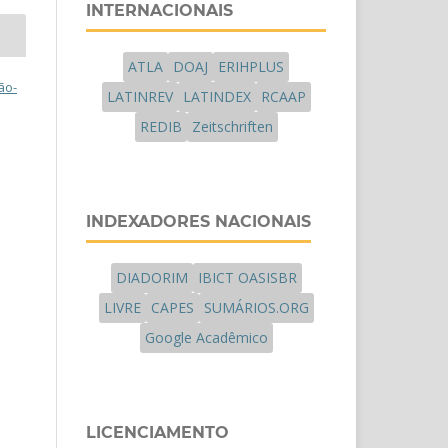
INTERNACIONAIS
ATLA
DOAJ
ERIHPLUS
ão-
LATINREV
LATINDEX
RCAAP
REDIB
Zeitschriften
INDEXADORES NACIONAIS
DIADORIM
IBICT OASISBR
LIVRE
CAPES
SUMÁRIOS.ORG
Google Acadêmico
LICENCIAMENTO