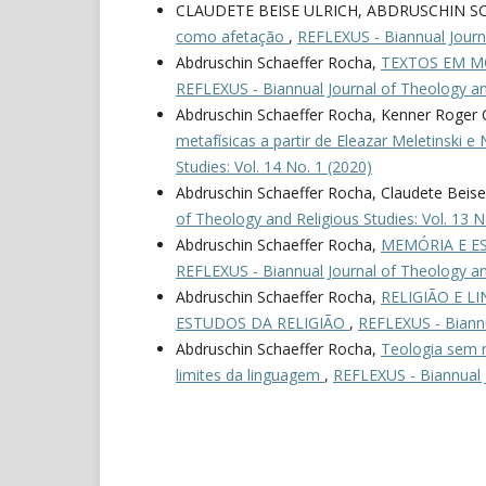
CLAUDETE BEISE ULRICH, ABDRUSCHIN S
como afetação
,
REFLEXUS - Biannual Journa
Abdruschin Schaeffer Rocha,
TEXTOS EM M
REFLEXUS - Biannual Journal of Theology and
Abdruschin Schaeffer Rocha, Kenner Roger 
metafísicas a partir de Eleazar Meletinski e
Studies: Vol. 14 No. 1 (2020)
Abdruschin Schaeffer Rocha, Claudete Beise 
of Theology and Religious Studies: Vol. 13 N
Abdruschin Schaeffer Rocha,
MEMÓRIA E E
REFLEXUS - Biannual Journal of Theology and
Abdruschin Schaeffer Rocha,
RELIGIÃO E 
ESTUDOS DA RELIGIÃO
,
REFLEXUS - Biannua
Abdruschin Schaeffer Rocha,
Teologia sem r
limites da linguagem
,
REFLEXUS - Biannual J