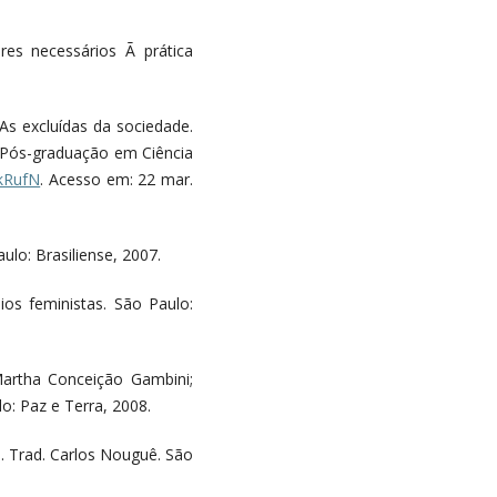
res necessários Ã prática
As excluídas da sociedade.
e Pós-graduação em Ciência
kkRufN
. Acesso em: 22 mar.
ulo: Brasiliense, 2007.
ios feministas. São Paulo:
Martha Conceição Gambini;
o: Paz e Terra, 2008.
 Trad. Carlos Nouguê. São