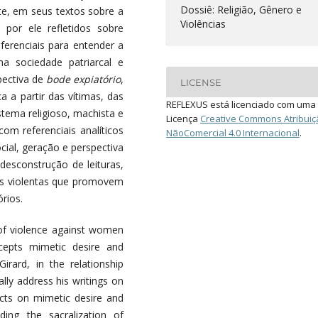
Dossiê: Religião, Gênero e
nte, em seus textos sobre a
Violências
 por ele refletidos sobre
ferenciais para entender a
na sociedade patriarcal e
pectiva de
bode expiatório
,
LICENSE
ca a partir das vítimas, das
REFLEXUS está licenciado com uma
stema religioso, machista e
Licença
Creative Commons Atribuiç
com referenciais analíticos
NãoComercial 4.0 Internacional
.
cial, geração e perspectiva
desconstrução de leituras,
stas violentas que promovem
rios.
 of violence against women
cepts mimetic desire and
rard, in the relationship
ally address his writings on
ects on mimetic desire and
ng the sacralization of