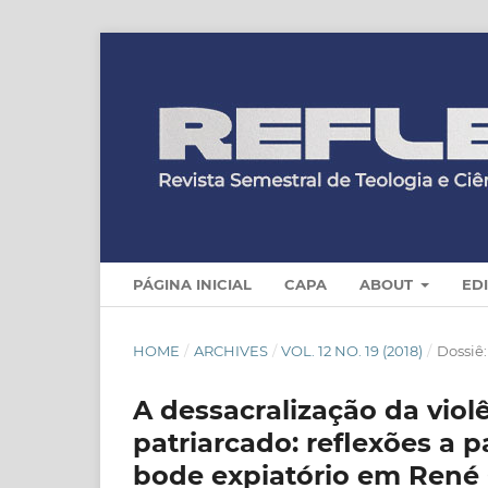
PÁGINA INICIAL
CAPA
ABOUT
ED
HOME
/
ARCHIVES
/
VOL. 12 NO. 19 (2018)
/
Dossiê:
A dessacralização da viol
patriarcado: reflexões a 
bode expiatório em René 