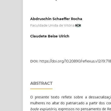
Abdruschin Schaeffer Rocha
Faculdade Unida de Vitória
Claudete Beise Ulrich
DOI:
https://doi.org/10.20890/reflexus.v12i19.71
ABSTRACT
O presente texto reflete sobre a dessacralizaç
mulheres no altar do patriarcado a partir dos c
bode expiatório
, expressos no pensamento de Ren