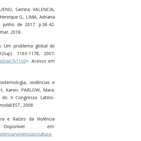
BUENO, Samira; VALENCIA,
enrique G.; LIMA, Adriana
, junho de 2017. p.36-42.
mar. 2018.
a: Um problema global de
(Sup): 1163-1178, 2007.
11s0/a07v11s0
>. Acesso em
istemologia, violências e
CH, Karen; PARLOW, Mara.
s do II Congresso Latino-
nodal/EST, 2008.
a e Raízes da Violência
sponível em:
olencia/violencias/cultura-