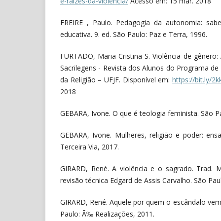
e-raizes-da-violencia/
Acesso em: 15 mar. 2018
FREIRE , Paulo. Pedagogia da autonomia: sabe
educativa. 9. ed. São Paulo: Paz e Terra, 1996.
FURTADO, Maria Cristina S. Violência de gênero: 
Sacrilegens - Revista dos Alunos do Programa d
da Religião – UFJF. Disponível em:
https://bit.ly/2
2018
GEBARA, Ivone. O que é teologia feminista. São Pa
GEBARA, Ivone. Mulheres, religião e poder: ensa
Terceira Via, 2017.
GIRARD, René. A violência e o sagrado. Trad. 
revisão técnica Edgard de Assis Carvalho. São Paul
GIRARD, René. Aquele por quem o escândalo vem.
Paulo: Ã‰ Realizações, 2011.