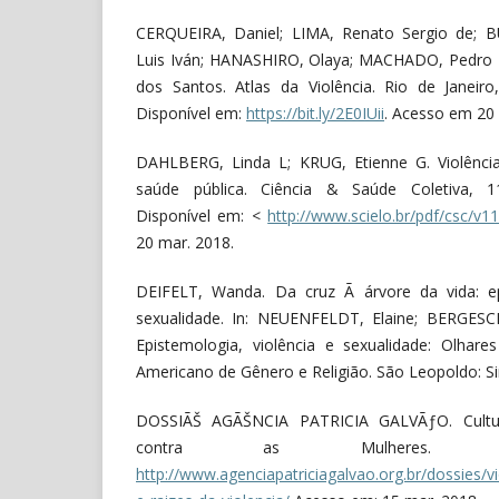
CERQUEIRA, Daniel; LIMA, Renato Sergio de; 
Luis Iván; HANASHIRO, Olaya; MACHADO, Pedro H
dos Santos. Atlas da Violência. Rio de Janeiro
Disponível em:
https://bit.ly/2E0IUii
. Acesso em 20 
DAHLBERG, Linda L; KRUG, Etienne G. Violênci
saúde pública. Ciência & Saúde Coletiva, 11
Disponível em: <
http://www.scielo.br/pdf/csc/v
20 mar. 2018.
DEIFELT, Wanda. Da cruz Ã árvore da vida: ep
sexualidade. In: NEUENFELDT, Elaine; BERGES
Epistemologia, violência e sexualidade: Olhare
Americano de Gênero e Religião. São Leopoldo: Si
DOSSIÃŠ AGÃŠNCIA PATRICIA GALVÃƒO. Cultur
contra as Mulheres. Di
http://www.agenciapatriciagalvao.org.br/dossies/vi