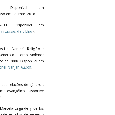
. Disponível em:
sso em: 20 mar. 2018.
011. Disponível em:
virtuosas-da-biblia/
>.
tillo Nanjarí. Religião e
Gênero 8 - Corpo, Violência
sto de 2008. Disponível em:
chel-Nanjari_62.pdf
.
 das relações de gênero e
mo evangélico. Disponível
8.
arcela Lagarde y de los.
io de estúdios de género y