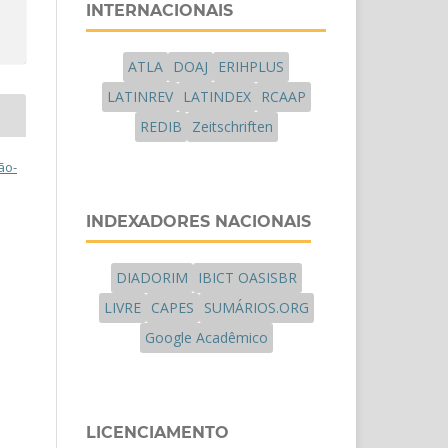
INTERNACIONAIS
ATLA
DOAJ
ERIHPLUS
LATINREV
LATINDEX
RCAAP
REDIB
Zeitschriften
ão-
INDEXADORES NACIONAIS
DIADORIM
IBICT OASISBR
LIVRE
CAPES
SUMÁRIOS.ORG
Google Acadêmico
LICENCIAMENTO