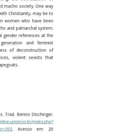
and macho society. One way
ith Christianity, may be to
 from women who have been
cho and patriarchal system.
cal gender references at the
, generation and feminist
ess of deconstruction of
tices, violent sexists that
apegoats.
s. Trad. Benno Dischinger.
nline.unisinos.br/index.php?
ao=393
. Acesso em: 20