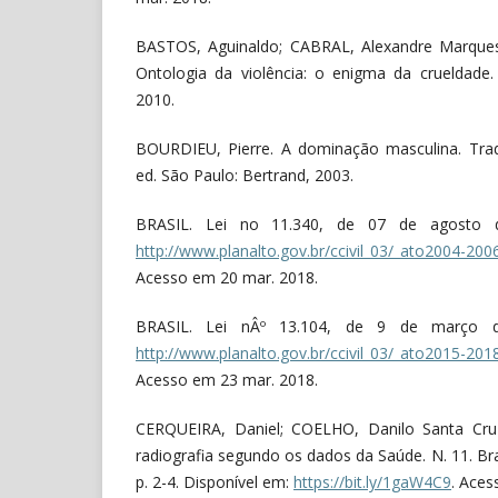
BASTOS, Aguinaldo; CABRAL, Alexandre Marque
Ontologia da violência: o enigma da crueldade.
2010.
BOURDIEU, Pierre. A dominação masculina. Trad
ed. São Paulo: Bertrand, 2003.
BRASIL. Lei no 11.340, de 07 de agosto d
http://www.planalto.gov.br/ccivil_03/_ato2004-200
Acesso em 20 mar. 2018.
BRASIL. Lei nÂº 13.104, de 9 de março d
http://www.planalto.gov.br/ccivil_03/_ato2015-20
Acesso em 23 mar. 2018.
CERQUEIRA, Daniel; COELHO, Danilo Santa Cruz
radiografia segundo os dados da Saúde. N. 11. Bra
p. 2-4. Disponível em:
https://bit.ly/1gaW4C9
. Aces