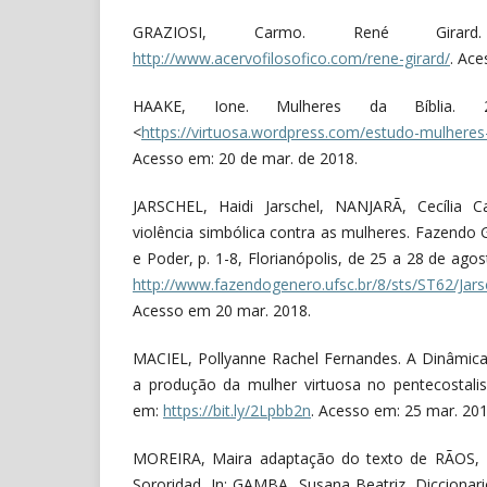
GRAZIOSI, Carmo. René Girard
http://www.acervofilosofico.com/rene-girard/
. Ace
HAAKE, Ione. Mulheres da Bíblia. 2
<
https://virtuosa.wordpress.com/estudo-mulheres-
Acesso em: 20 de mar. de 2018.
JARSCHEL, Haidi Jarschel, NANJARÃ, Cecília Cas
violência simbólica contra as mulheres. Fazendo 
e Poder, p. 1-8, Florianópolis, de 25 a 28 de ago
http://www.fazendogenero.ufsc.br/8/sts/ST62/Jars
Acesso em 20 mar. 2018.
MACIEL, Pollyanne Rachel Fernandes. A Dinâmica
a produção da mulher virtuosa no pentecostalis
em:
https://bit.ly/2Lpbb2n
. Acesso em: 25 mar. 201
MOREIRA, Maira adaptação do texto de RÃOS, M
Sororidad. In: GAMBA, Susana Beatriz. Diccionar