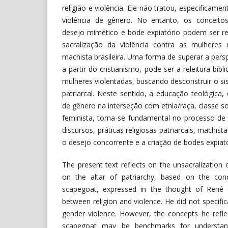
religião e violência. Ele não tratou, especificame
violência de gênero. No entanto, os conceitos
desejo mimético e bode expiatório podem ser re
sacralização da violência contra as mulheres 
machista brasileira. Uma forma de superar a pers
a partir do cristianismo, pode ser a releitura bíbli
mulheres violentadas, buscando desconstruir o si
patriarcal. Neste sentido, a educação teológica, 
de gênero na interseção com etnia/raça, classe so
feminista, torna-se fundamental no processo de 
discursos, práticas religiosas patriarcais, machi
o desejo concorrente e a criação de bodes expiató
The present text reflects on the unsacralization
on the altar of patriarchy, based on the con
scapegoat, expressed in the thought of René Gi
between religion and violence. He did not specific
gender violence. However, the concepts he refl
scapegoat may be benchmarks for understandi