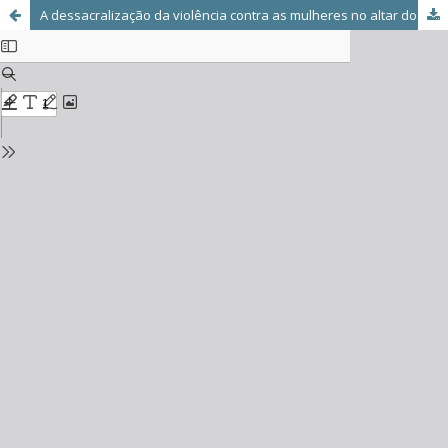
A dessacralização da violência contra as mulheres no altar do patriarcado: reflexões a partir dos conceitos desejo mimético e bode expiatório em René Girard