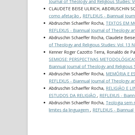
Journal of Theology and Religious Studies: V
CLAUDETE BEISE ULRICH, ABDRUSCHIN S
como afetação
,
REFLEXUS - Biannual Journa
Abdruschin Schaeffer Rocha,
TEXTOS EM M
REFLEXUS - Biannual Journal of Theology and
Abdruschin Schaeffer Rocha, Claudete Beise 
of Theology and Religious Studies: Vol. 13 N
Kenner Roger Cazotto Terra, Ronaldo de Pa
SEMIOSE: PERSPECTIVAS METODOLÓGICA
Biannual Journal of Theology and Religious S
Abdruschin Schaeffer Rocha,
MEMÓRIA E E
REFLEXUS - Biannual Journal of Theology and
Abdruschin Schaeffer Rocha,
RELIGIÃO E 
ESTUDOS DA RELIGIÃO
,
REFLEXUS - Biannua
Abdruschin Schaeffer Rocha,
Teologia sem r
limites da linguagem
,
REFLEXUS - Biannual J