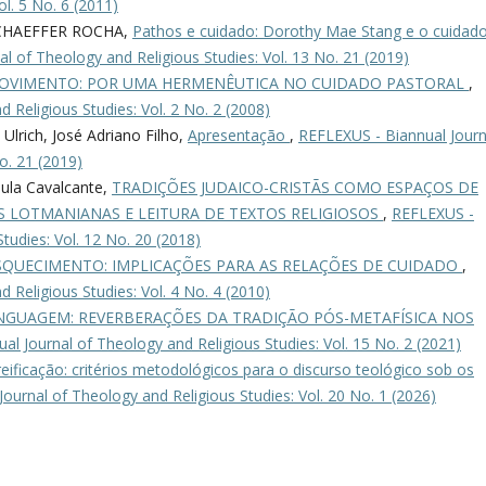
ol. 5 No. 6 (2011)
CHAEFFER ROCHA,
Pathos e cuidado: Dorothy Mae Stang e o cuidad
l of Theology and Religious Studies: Vol. 13 No. 21 (2019)
OVIMENTO: POR UMA HERMENÊUTICA NO CUIDADO PASTORAL
,
 Religious Studies: Vol. 2 No. 2 (2008)
Ulrich, José Adriano Filho,
Apresentação
,
REFLEXUS - Biannual Journ
o. 21 (2019)
ula Cavalcante,
TRADIÇÕES JUDAICO-CRISTÃS COMO ESPAÇOS DE
S LOTMANIANAS E LEITURA DE TEXTOS RELIGIOSOS
,
REFLEXUS -
tudies: Vol. 12 No. 20 (2018)
SQUECIMENTO: IMPLICAÇÕES PARA AS RELAÇÕES DE CUIDADO
,
 Religious Studies: Vol. 4 No. 4 (2010)
LINGUAGEM: REVERBERAÇÕES DA TRADIÇÃO PÓS-METAFÍSICA NOS
l Journal of Theology and Religious Studies: Vol. 15 No. 2 (2021)
eificação: critérios metodológicos para o discurso teológico sob os
ournal of Theology and Religious Studies: Vol. 20 No. 1 (2026)