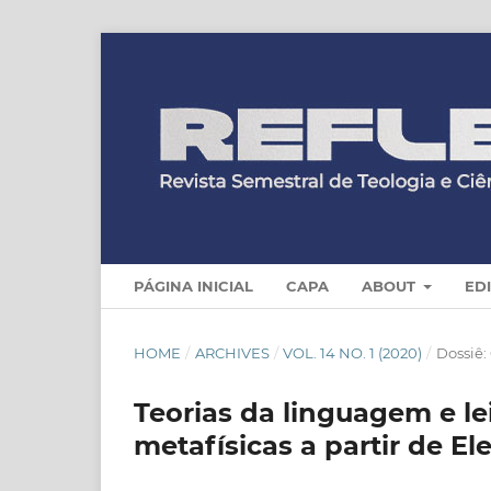
PÁGINA INICIAL
CAPA
ABOUT
ED
HOME
/
ARCHIVES
/
VOL. 14 NO. 1 (2020)
/
Dossiê:
Teorias da linguagem e le
metafísicas a partir de El