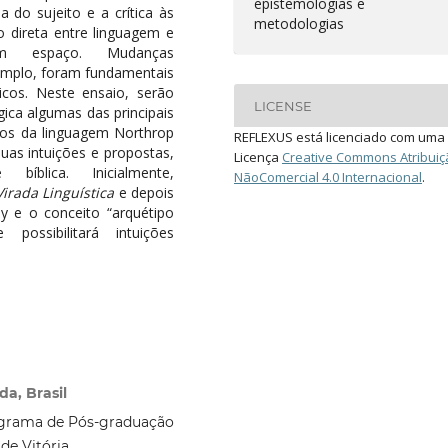
epistemologias e
 do sujeito e a crítica às
metodologias
 direta entre linguagem e
ram espaço. Mudanças
emplo, foram fundamentais
icos. Neste ensaio, serão
LICENSE
ica algumas das principais
sofos da linguagem Northrop
REFLEXUS está licenciado com uma
suas intuições e propostas,
Licença
Creative Commons Atribuiç
íblica. Inicialmente,
NãoComercial 4.0 Internacional
.
Virada Linguística
e depois
y e o conceito “arquétipo
possibilitará intuições
a, Brasil
ograma de Pós-graduação
de Vitória