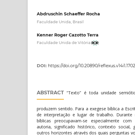
Abdruschin Schaeffer Rocha
Faculdade Unida, Brasil
Kenner Roger Cazotto Terra
Faculdade Unida de Vitória
DOI:
https://doi.org/10.20890/reflexus.v14i1.170
ABSTRACT
“Texto” é toda unidade semiótic
produzem sentido. Para a exegese bíblica a Escr
de interpretação e lugar de trabalho. Durante
bíblicas preocupavam-se especialmente com 
autoria, significado histórico, contexto social,
outros horizontes através dos quais perguntas vo