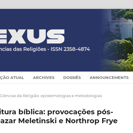
IÇÃO ATUAL
ARCHIVES
DOSSIÊS
ANNOUNCEMENTS
 Ciências da Religião: epistemologias e metodologias
itura bíblica: provocações pós-
eazar Meletinski e Northrop Frye