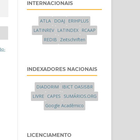
INTERNACIONAIS
ATLA
DOAJ
ERIHPLUS
LATINREV
LATINDEX
RCAAP
REDIB
Zeitschriften
ão-
INDEXADORES NACIONAIS
DIADORIM
IBICT OASISBR
LIVRE
CAPES
SUMÁRIOS.ORG
Google Acadêmico
LICENCIAMENTO