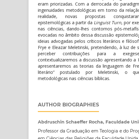
eram priorizadas. Com a derrocada do paradigma
ingenuidades metodológicas em torno da relação
realidade, novas propostas conquista
epistemológicas a partir da
Linguist Turn
, por ex
nas ciências, dando-lhes contornos pós-metafís
evocadas no âmbito dessa discussão epistemológ
ideias advogadas pelos críticos literários e filó
Frye e Eleazar Meletinski, pretendendo, à luz de 
perceber contribuições para a exegese b
contextualizaremos a discussão apresentando a
apresentaremos as teorias da linguagem de Fre
literário” postulado por Meletinski, o que 
metodológicas nas ciências bíblicas.
AUTHOR BIOGRAPHIES
Abdruschin Schaeffer Rocha, Faculdade Unid
Professor da Graduação em Teologia e do Pr
em Ciências das Religiões da Faculdade Unida 