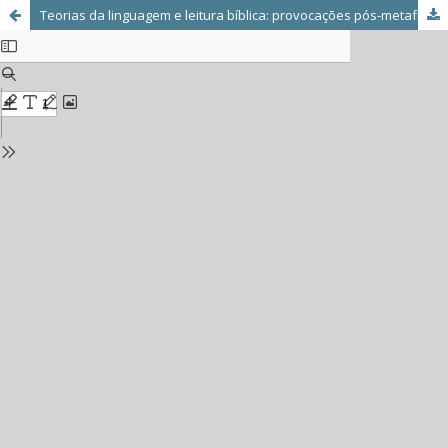
Teorias da linguagem e leitura bíblica: provocações pós-metafísicas a partir de Eleazar Meletinski e Northrop Frye