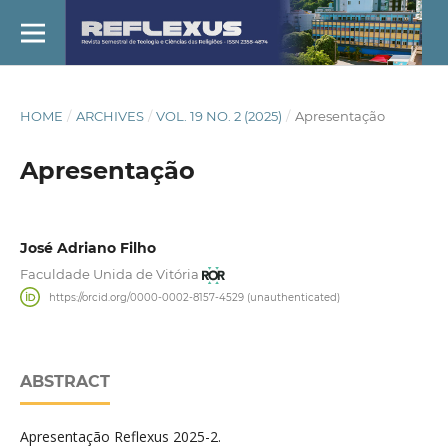
HOME
/
ARCHIVES
/
VOL. 19 NO. 2 (2025)
/
Apresentação
Apresentação
José Adriano Filho
Faculdade Unida de Vitória
https://orcid.org/0000-0002-8157-4529 (unauthenticated)
ABSTRACT
Apresentação Reflexus 2025-2.