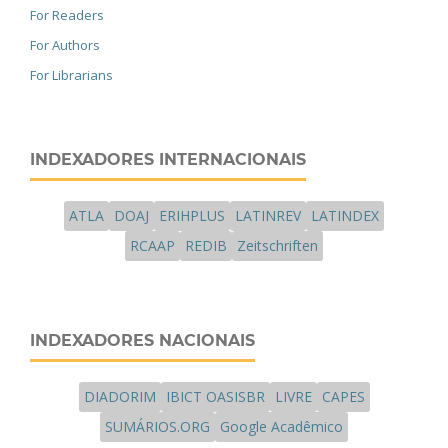
For Readers
For Authors
For Librarians
INDEXADORES INTERNACIONAIS
ATLA
DOAJ
ERIHPLUS
LATINREV
LATINDEX
RCAAP
REDIB
Zeitschriften
INDEXADORES NACIONAIS
DIADORIM
IBICT OASISBR
LIVRE
CAPES
SUMÁRIOS.ORG
Google Acadêmico