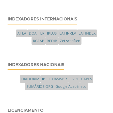
INDEXADORES INTERNACIONAIS
ATLA
DOAJ
ERIHPLUS
LATINREV
LATINDEX
RCAAP
REDIB
Zeitschriften
INDEXADORES NACIONAIS
DIADORIM
IBICT OASISBR
LIVRE
CAPES
SUMÁRIOS.ORG
Google Acadêmico
LICENCIAMENTO