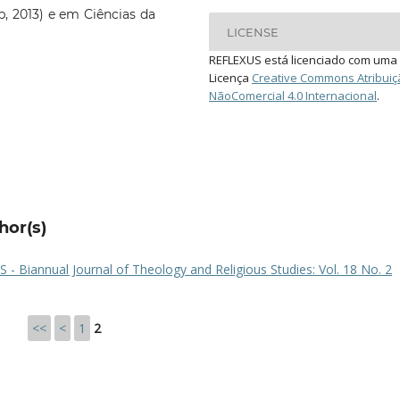
p, 2013) e em Ciências da
LICENSE
REFLEXUS está licenciado com uma
Licença
Creative Commons Atribuiç
NãoComercial 4.0 Internacional
.
hor(s)
- Biannual Journal of Theology and Religious Studies: Vol. 18 No. 2
<<
<
1
2