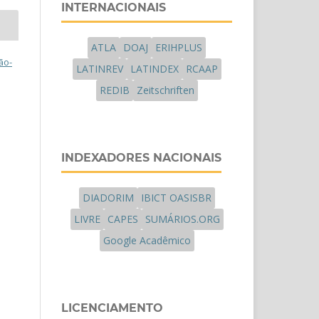
INTERNACIONAIS
ATLA
DOAJ
ERIHPLUS
ão-
LATINREV
LATINDEX
RCAAP
REDIB
Zeitschriften
INDEXADORES NACIONAIS
DIADORIM
IBICT OASISBR
LIVRE
CAPES
SUMÁRIOS.ORG
Google Acadêmico
LICENCIAMENTO