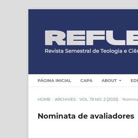
PÁGINA INICIAL
CAPA
ABOUT
ED
HOME
/
ARCHIVES
/
VOL. 19 NO. 2 (2025)
/
Nomina
Nominata de avaliadores