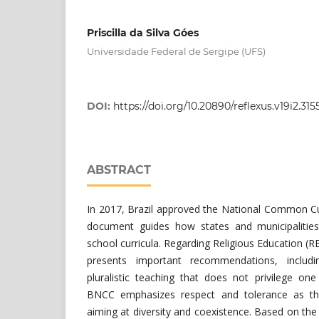
Priscilla da Silva Góes
Universidade Federal de Sergipe (UFS)
DOI:
https://doi.org/10.20890/reflexus.v19i2.315
ABSTRACT
In 2017, Brazil approved the National Common Cu
document guides how states and municipalities
school curricula. Regarding Religious Education (
presents important recommendations, includ
pluralistic teaching that does not privilege one
BNCC emphasizes respect and tolerance as the
aiming at diversity and coexistence. Based on th