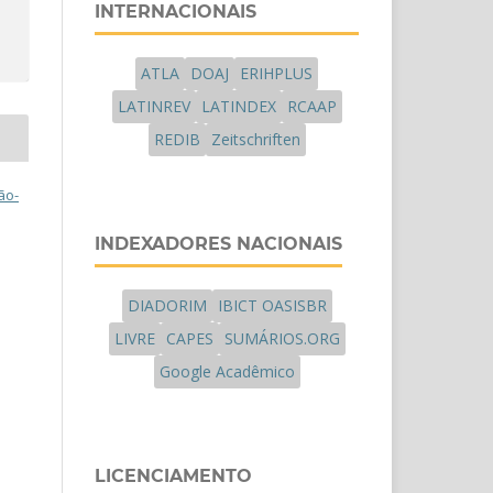
INTERNACIONAIS
ATLA
DOAJ
ERIHPLUS
LATINREV
LATINDEX
RCAAP
REDIB
Zeitschriften
ão-
INDEXADORES NACIONAIS
DIADORIM
IBICT OASISBR
LIVRE
CAPES
SUMÁRIOS.ORG
Google Acadêmico
LICENCIAMENTO