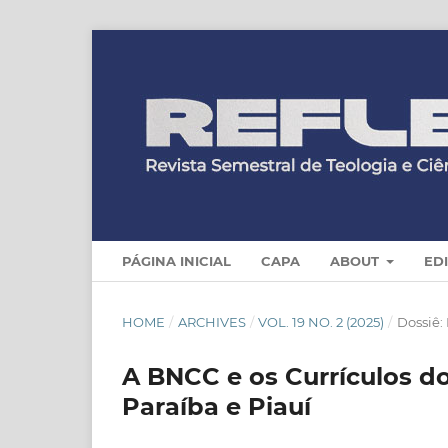
PÁGINA INICIAL
CAPA
ABOUT
ED
HOME
/
ARCHIVES
/
VOL. 19 NO. 2 (2025)
/
Dossiê:
A BNCC e os Currículos d
Paraíba e Piauí