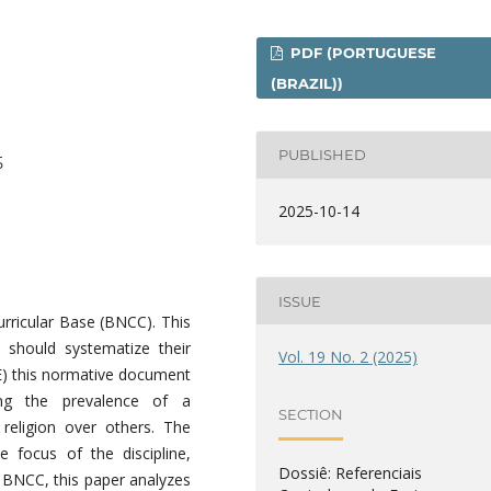
PDF (PORTUGUESE
(BRAZIL))
PUBLISHED
5
2025-10-14
ISSUE
rricular Base (BNCC). This
 should systematize their
Vol. 19 No. 2 (2025)
RE) this normative document
ing the prevalence of a
SECTION
 religion over others. The
 focus of the discipline,
Dossiê: Referenciais
e BNCC, this paper analyzes