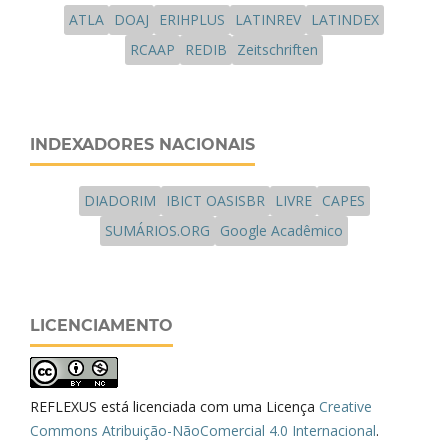
ATLA
DOAJ
ERIHPLUS
LATINREV
LATINDEX
RCAAP
REDIB
Zeitschriften
INDEXADORES NACIONAIS
DIADORIM
IBICT OASISBR
LIVRE
CAPES
SUMÁRIOS.ORG
Google Acadêmico
LICENCIAMENTO
REFLEXUS está licenciada com uma Licença
Creative
Commons Atribuição-NãoComercial 4.0 Internacional
.