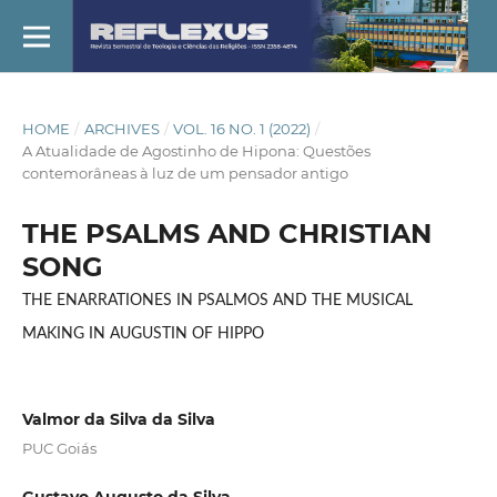
HOME
/
ARCHIVES
/
VOL. 16 NO. 1 (2022)
/
A Atualidade de Agostinho de Hipona: Questões
contemorâneas à luz de um pensador antigo
THE PSALMS AND CHRISTIAN
SONG
THE ENARRATIONES IN PSALMOS AND THE MUSICAL
MAKING IN AUGUSTIN OF HIPPO
Valmor da Silva da Silva
PUC Goiás
Gustavo Augusto da Silva