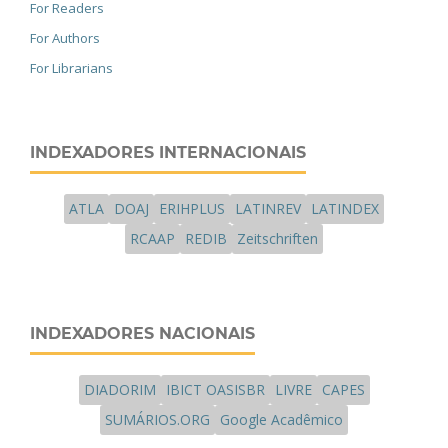
For Readers
For Authors
For Librarians
INDEXADORES INTERNACIONAIS
ATLA
DOAJ
ERIHPLUS
LATINREV
LATINDEX
RCAAP
REDIB
Zeitschriften
INDEXADORES NACIONAIS
DIADORIM
IBICT OASISBR
LIVRE
CAPES
SUMÁRIOS.ORG
Google Acadêmico