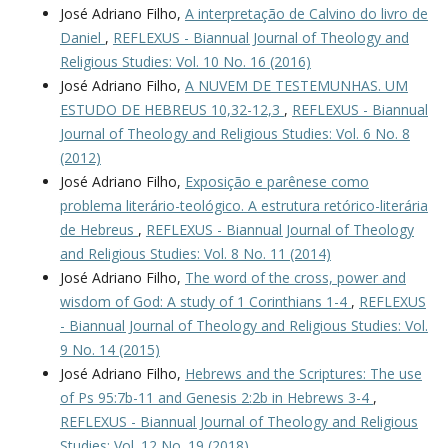
José Adriano Filho,
A interpretação de Calvino do livro de
Daniel
,
REFLEXUS - Biannual Journal of Theology and
Religious Studies: Vol. 10 No. 16 (2016)
José Adriano Filho,
A NUVEM DE TESTEMUNHAS. UM
ESTUDO DE HEBREUS 10,32-12,3
,
REFLEXUS - Biannual
Journal of Theology and Religious Studies: Vol. 6 No. 8
(2012)
José Adriano Filho,
Exposição e parênese como
problema literário-teológico. A estrutura retórico-literária
de Hebreus
,
REFLEXUS - Biannual Journal of Theology
and Religious Studies: Vol. 8 No. 11 (2014)
José Adriano Filho,
The word of the cross, power and
wisdom of God: A study of 1 Corinthians 1-4
,
REFLEXUS
- Biannual Journal of Theology and Religious Studies: Vol.
9 No. 14 (2015)
José Adriano Filho,
Hebrews and the Scriptures: The use
of Ps 95:7b-11 and Genesis 2:2b in Hebrews 3-4
,
REFLEXUS - Biannual Journal of Theology and Religious
Studies: Vol. 12 No. 19 (2018)