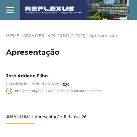
HOME
/
ARCHIVES
/
VOL. 15 NO. 2 (2021)
/
Apresentação
Apresentação
José Adriano Filho
Faculdade Unida de Vitória
http://orcid.org/0000-0002-8157-4529 (unauthenticated)
ABSTRACT
Apresentação Reflexus 26.