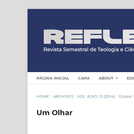
PÁGINA INICIAL
CAPA
ABOUT
ED
HOME
/
ARCHIVES
/
VOL. 8 NO. 12 (2014)
/
Dossiê:
Um Olhar