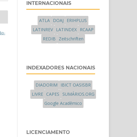
INTERNACIONAIS
ATLA
DOAJ
ERIHPLUS
LATINREV
LATINDEX
RCAAP
ão-
REDIB
Zeitschriften
INDEXADORES NACIONAIS
DIADORIM
IBICT OASISBR
LIVRE
CAPES
SUMÁRIOS.ORG
Google Acadêmico
LICENCIAMENTO