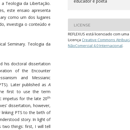
educador e poeta
 a Teologia da Libertação.
es, este ensaio apresenta
inary como um dos lugares
do, investiga o conteúdo e
LICENSE
REFLEXUS está licenciado com uma
Licença
Creative Commons Atribuiç
ical Seminary. Teologia da
NãoComercial 4.0 Internacional
.
 his doctoral dissertation
ration of the Encounter
sianism and Messianic
PTS). Later published as
A
he first to use the term
th
 impetus for the late 20
ves’ dissertation, however,
 linking PTS to the birth of
nderstood story. In light of
wo things: first, I will tell