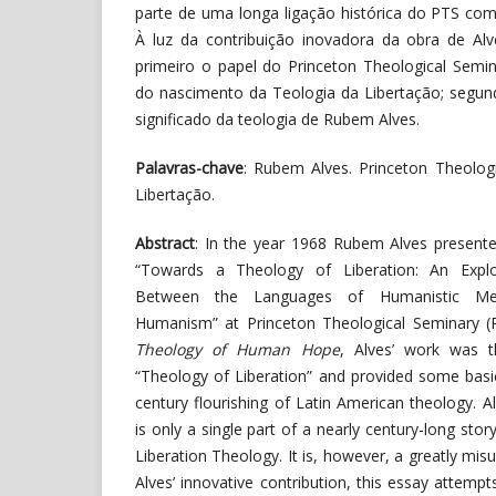
parte de uma longa ligação histórica do PTS com
À luz da contribuição inovadora da obra de Alv
primeiro o papel do Princeton Theological Sem
do nascimento da Teologia da Libertação; segun
significado da teologia de Rubem Alves.
Palavras-chave
: Rubem Alves. Princeton Theolog
Libertação.
Abstract
: In the year 1968 Rubem Alves presented
“Towards a Theology of Liberation: An Explo
Between the Languages of Humanistic Mes
Humanism” at Princeton Theological Seminary (
Theology of Human Hope
, Alves’ work was t
“Theology of Liberation” and provided some basic
century flourishing of Latin American theology. Al
is only a single part of a nearly century-long story
Liberation Theology. It is, however, a greatly misu
Alves’ innovative contribution, this essay attempts t