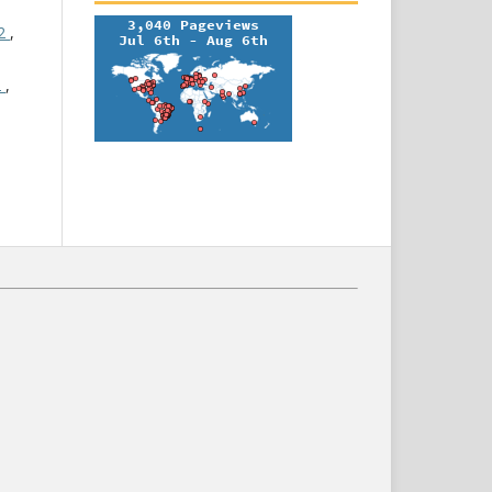
 2
,
2
,