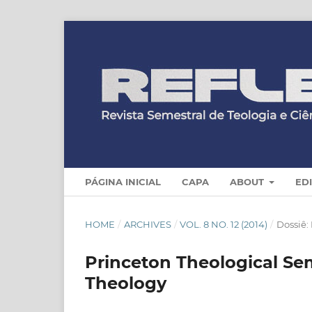
PÁGINA INICIAL
CAPA
ABOUT
ED
HOME
/
ARCHIVES
/
VOL. 8 NO. 12 (2014)
/
Dossiê:
Princeton Theological Sem
Theology