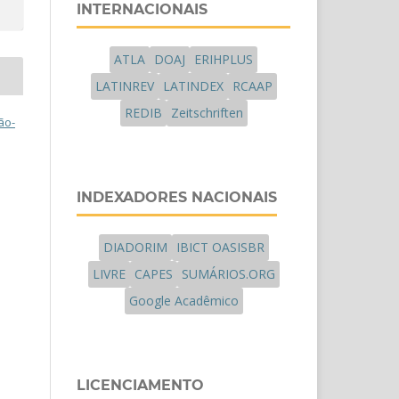
INTERNACIONAIS
ATLA
DOAJ
ERIHPLUS
LATINREV
LATINDEX
RCAAP
REDIB
Zeitschriften
ão-
INDEXADORES NACIONAIS
DIADORIM
IBICT OASISBR
LIVRE
CAPES
SUMÁRIOS.ORG
Google Acadêmico
LICENCIAMENTO