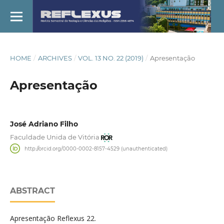
HOME
/
ARCHIVES
/
VOL. 13 NO. 22 (2019)
/
Apresentação
Apresentação
José Adriano Filho
Faculdade Unida de Vitória
http://orcid.org/0000-0002-8157-4529 (unauthenticated)
ABSTRACT
Apresentação Reflexus 22.