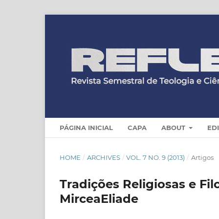
PÁGINA INICIAL
CAPA
ABOUT
ED
HOME
/
ARCHIVES
/
VOL. 7 NO. 9 (2013)
/
Artigos
Tradições Religiosas e Fil
MirceaEliade