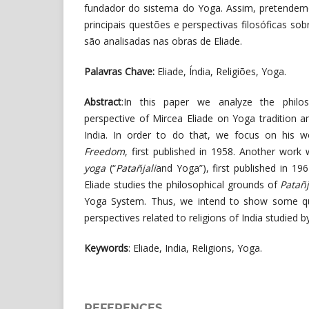
fundador do sistema do Yoga. Assim, pretendem
principais questões e perspectivas filosóficas sob
são analisadas nas obras de Eliade.
Palavras Chave:
Eliade, Índia, Religiões, Yoga.
Abstract
:In this paper we analyze the philo
perspective of Mircea Eliade on Yoga tradition a
India. In order to do that, we focus on his
Freedom
, first published in 1958. Another work
yoga
(“
Patañjali
and Yoga”), first published in 196
Eliade studies the philosophical grounds of
Patañj
Yoga System. Thus, we intend to show some qu
perspectives related to religions of India studied by
Keywords
: Eliade, India, Religions, Yoga.
REFERENCES