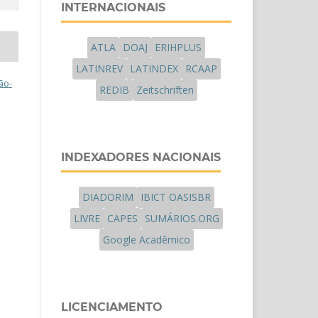
INTERNACIONAIS
ATLA
DOAJ
ERIHPLUS
LATINREV
LATINDEX
RCAAP
ão-
REDIB
Zeitschriften
INDEXADORES NACIONAIS
DIADORIM
IBICT OASISBR
LIVRE
CAPES
SUMÁRIOS.ORG
Google Acadêmico
LICENCIAMENTO