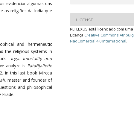
os evidenciar algumas das
re as religiões da Índia que
LICENSE
REFLEXUS está licenciado com uma
Licença
Creative Commons Atribuiç
NãoComercial 4.0 Internacional
.
sophical and hermeneutic
nd the religious systems in
 work
Ioga: Imortality and
 we analyze is
Patañjalietle
2. In this last book Mircea
ali
, master and founder of
estions and philosophical
 Eliade.