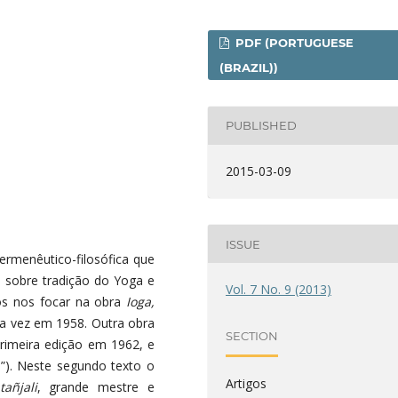
PDF (PORTUGUESE
(BRAZIL))
PUBLISHED
2015-03-09
ISSUE
hermenêutico-filosófica que
ui sobre tradição do Yoga e
Vol. 7 No. 9 (2013)
mos nos focar na obra
Ioga,
ra vez em 1958. Outra obra
SECTION
rimeira edição em 1962, e
”). Neste segundo texto o
Artigos
tañjali
, grande mestre e