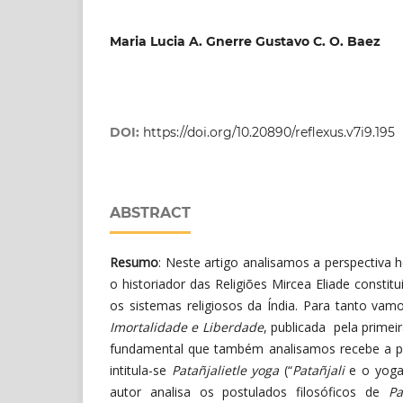
Maria Lucia A. Gnerre Gustavo C. O. Baez
DOI:
https://doi.org/10.20890/reflexus.v7i9.195
ABSTRACT
Resumo
: Neste artigo analisamos a perspectiva 
o historiador das Religiões Mircea Eliade constit
os sistemas religiosos da Índia. Para tanto va
Imortalidade e Liberdade
, publicada pela primei
fundamental que também analisamos recebe a p
intitula-se
Patañjalietle yoga
(“
Patañjali
e o yoga
autor analisa os postulados filosóficos de
Pa