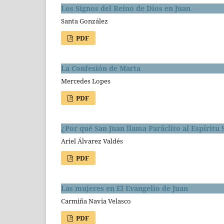
Los Signos del Reino de Dios en Juan
Santa González
PDF
La Confesión de Marta
Mercedes Lopes
PDF
¿Por qué San Juan llama Paráclito al Espíritu
Ariel Álvarez Valdés
PDF
Las mujeres en El Evangelio de Juan
Carmiña Navia Velasco
PDF