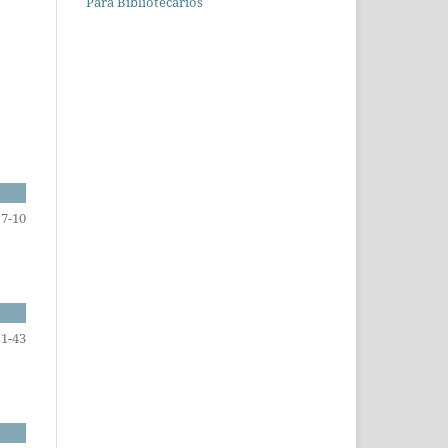
Para Bibliotecários
7-10
11-43