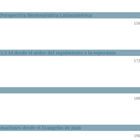
na Perspectiva Hermenéutica Latinoamérica
156
21,1-14 desde el ardor del seguimiento y la esperanza
172
188
ximaciones desde el Evangelio de Juan
190