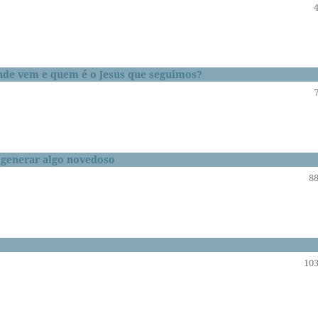
nde vem e quem é o Jesus que seguimos?
e generar algo novedoso
88
103