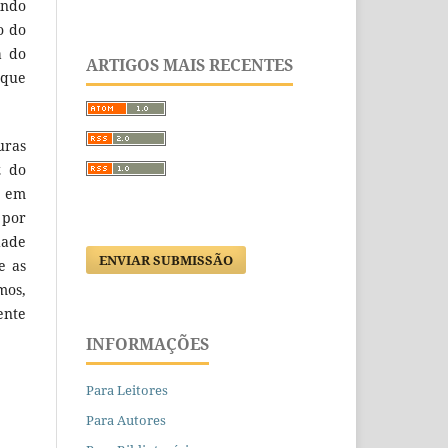
indo
o do
a do
ARTIGOS MAIS RECENTES
 que
uras
z do
s em
 por
dade
ENVIAR SUBMISSÃO
e as
mos,
ente
INFORMAÇÕES
Para Leitores
Para Autores