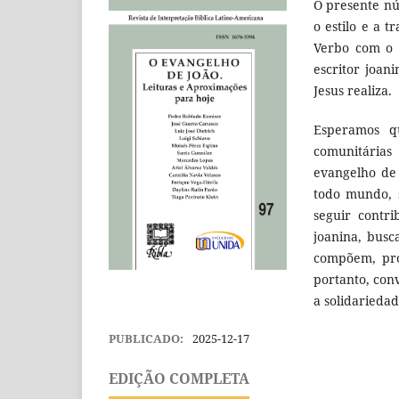
O presente n
o estilo e a t
Verbo com o 
escritor joan
Jesus realiza.
Esperamos q
comunitárias
evangelho de
todo mundo, 
seguir contr
joanina, busc
compõem, pro
portanto, con
a solidariedad
PUBLICADO:
2025-12-17
EDIÇÃO COMPLETA