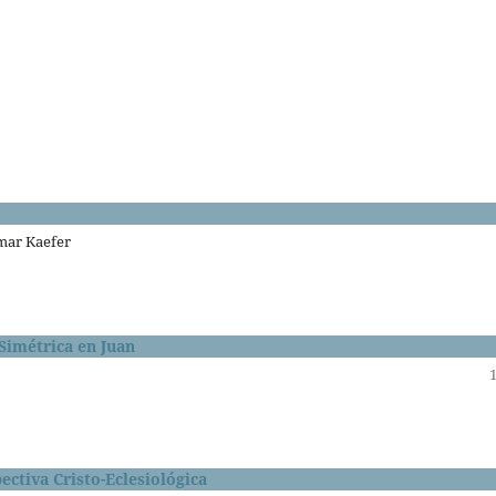
emar Kaefer
Simétrica en Juan
ectiva Cristo-Eclesiológica