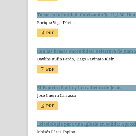
Tocar es intimidad. Cuirizando Jn 13,1-30. U
Enrique Vega-Dávila
PDF
Con las brasas encendidas: Relectura de Juan 
Daylíns Rufin Pardo, Tiago Pavinato Klein
PDF
El Espíritu Santo y la tradición de Jesús
José Guerra Carrasco
PDF
Eclesiología para una Iglesia en salida: Apro
Moisés Pérez Espino