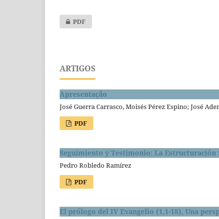
PDF
ARTIGOS
Apresentação
José Guerra Carrasco, Moisés Pérez Espino; José Ad
PDF
Seguimiento y Testimonio: La Estructuración 
Pedro Robledo Ramírez
PDF
El prólogo del IV Evangelio (1,1-18), Una persp