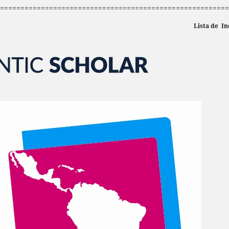
========================================================
Lista de In