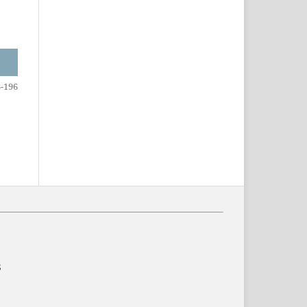
-196
S