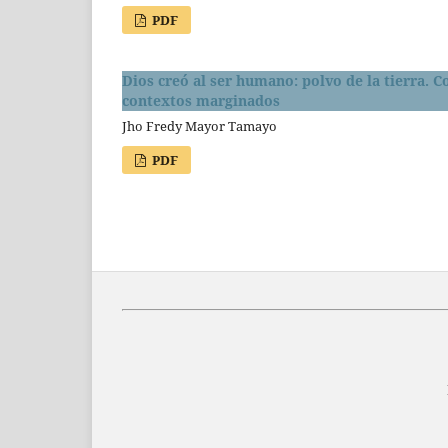
PDF
Dios creó al ser humano: polvo de la tierra. 
contextos marginados
Jho Fredy Mayor Tamayo
PDF