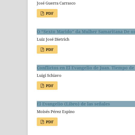
José Guerra Carrasco
PDF
O “Sexto Marido” da Mulher Samaritana De o
Luiz José Dietrich
PDF
Conflictos en El Evangelio de Juan. Tiempo d
Luigi Schiavo
PDF
El Evangelio (Libro) de las señales
Moisés Pérez Espino
PDF