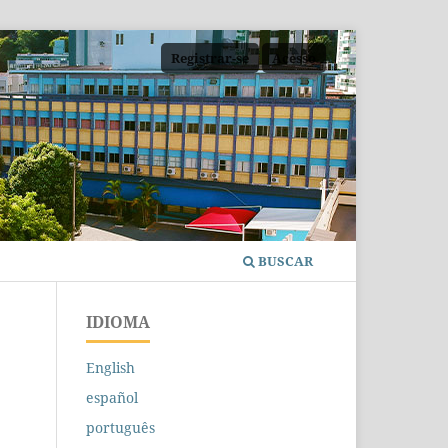
Registrar-se
Acesso
BUSCAR
IDIOMA
English
español
português