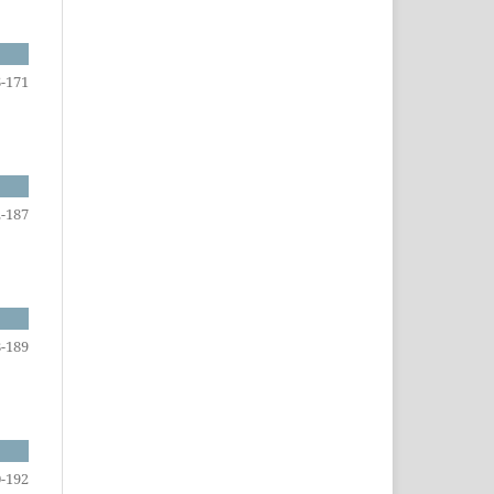
-171
-187
-189
-192