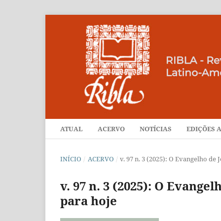
ATUAL
ACERVO
NOTÍCIAS
EDIÇÕES A
INÍCIO
/
ACERVO
/
v. 97 n. 3 (2025): O Evangelho de
v. 97 n. 3 (2025): O Evange
para hoje