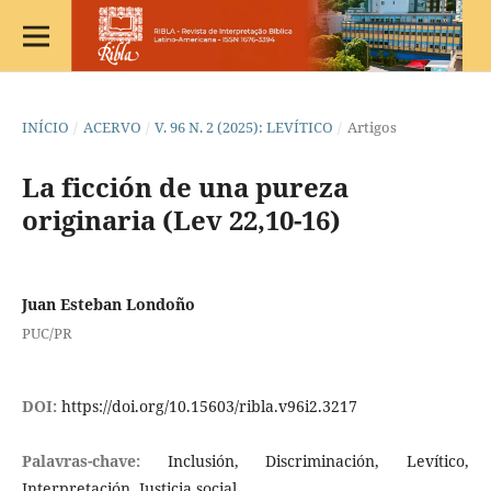
INÍCIO
/
ACERVO
/
V. 96 N. 2 (2025): LEVÍTICO
/
Artigos
La ficción de una pureza
originaria (Lev 22,10-16)
Juan Esteban Londoño
PUC/PR
DOI:
https://doi.org/10.15603/ribla.v96i2.3217
Palavras-chave:
Inclusión, Discriminación, Levítico,
Interpretación, Justicia social