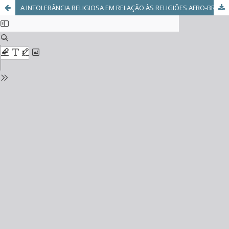
A INTOLERÂNCIA RELIGIOSA EM RELAÇÃO ÀS RELIGIÕES AFRO-BRASILEIRAS: UMA REALIDADE NO CENÁRIO ESCOLAR BRASILEIRO