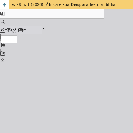
v. 98 n. 1 (2026): África e sua Diáspora leem a Bíblia