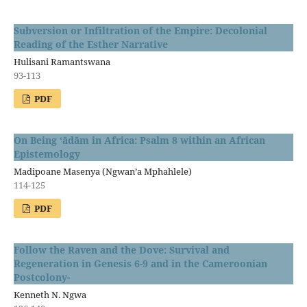
Subversion or Infiltration of the Empire: Decolonial
Reading of the Esther Narrative
Hulisani Ramantswana
93-113
PDF
On Being ‘ādām in Africa: Psalm 8 within an African
Epistemology
Madipoane Masenya (Ngwan’a Mphahlele)
114-125
PDF
Follow the Raven and the Dove: Survival and
Regeneration in Genesis 6-9 and in the Cameroonian
Postcolony-
Kenneth N. Ngwa