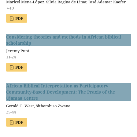
Maricel Mena-López, Silvia Regina de Lima; José Ademar Kaefer
7-10
PDF
Considering theories and methods in African biblical
scholarship
Jeremy Punt
11-24
PDF
African Biblical Interpretation as Participatory
Community-Based Development: The Praxis of the
Ujamaa Centre
Gerald O. West, Sithembiso Zwane
25-44
PDF