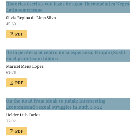
Historias escritas con lazos de agua: Hermenéutica Negra
Latinoamericana
Silvia Regina de Lima Silva
45-60
PDF
De la periferia al centro de la esperanza: Etiopía (Kush)
en el profetismo bíblico
Maricel Mena López
61-76
PDF
On the Road from Moab to Judah: Intersecting
Economicand Sexual Struggles in Ruth 1:6-22
Helder Luis Carlos
77-92
PDF