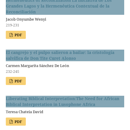
Hermeneutics of Reconciliation La iniciativa de Los
Grandes Lagos y la Hermenéutica Contextual de la
Reconciliación
Jacob Onyumbe Wenyi
219-231
PDF
El cangrejo y el pulpo salieron a bailar: la cristología
salvífica de Don Tite Curet Alonso
Carmen Margarita Sánchez De León
232-245
PDF
Liberating Biblical Interpretation:The Need for African
Biblical Interpretation in Lusophone Africa
Teresa Chateia David
PDF