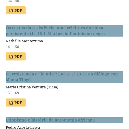
126-140
PDF
Os custos da resistência: uma releitura da viúva
persistente (Lc 18:1–8) à luz do feminismo negro
Nathália Montezuma
141-150
PDF
La resistencia a “lo mío”: Lucas 12,13-21 en diálogo con
Mamá Tingó
María Cristina Ventura (Tirsa)
151-169
PDF
Etiopismo e história da autonomia africana
Pedro Acosta-Leiva