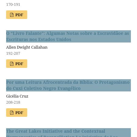
170-191
PDF
O “Livro Falante”: Algumas Notas sobre a Escravidãoe as
Escrituras nos Estados Unidos
Allen Dwight Callahan
192-207
PDF
Por uma Leitura Afrocentrada da Bíblia: O Protagonismo
do Cuxi Coletivo Negro Evangélico
Gicélia Cruz
208-218
PDF
The Great Lakes Initiative and the Contextual