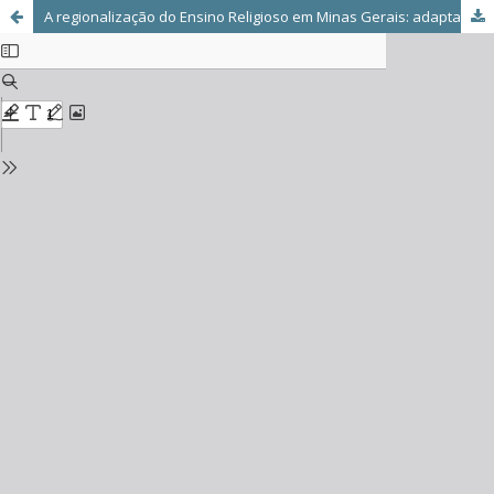
A regionalização do Ensino Religioso em Minas Gerais: adaptações da Base Nacional Comum Curricular