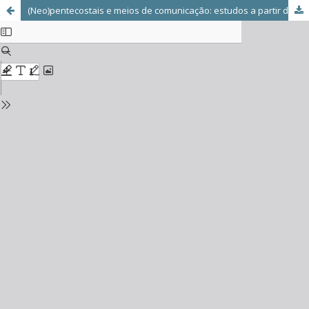
(Neo)pentecostais e meios de comunicação: estudos a partir da teoria crítica da sociedade