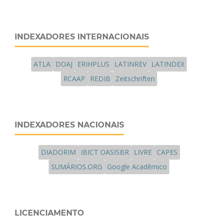
INDEXADORES INTERNACIONAIS
ATLA
DOAJ
ERIHPLUS
LATINREV
LATINDEX
RCAAP
REDIB
Zeitschriften
INDEXADORES NACIONAIS
DIADORIM
IBICT OASISBR
LIVRE
CAPES
SUMÁRIOS.ORG
Google Acadêmico
LICENCIAMENTO